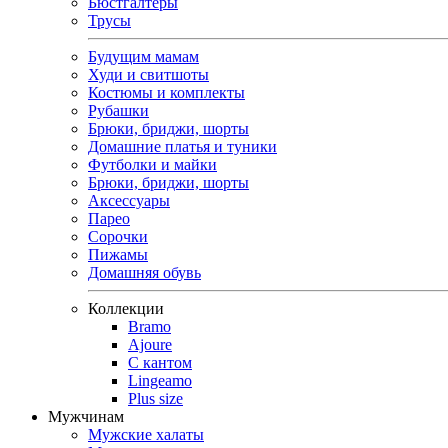
Бюстгалтеры
Трусы
Будущим мамам
Худи и свитшоты
Костюмы и комплекты
Рубашки
Брюки, бриджи, шорты
Домашние платья и туники
Футболки и майки
Брюки, бриджи, шорты
Аксессуары
Парео
Сорочки
Пижамы
Домашняя обувь
Коллекции
Bramo
Ajoure
С кантом
Lingeamo
Plus size
Мужчинам
Мужские халаты