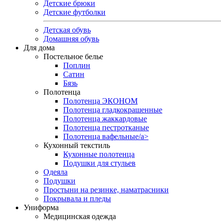
Детские брюки
Детские футболки
Детская обувь
Домашняя обувь
Для дома
Постельное белье
Поплин
Сатин
Бязь
Полотенца
Полотенца ЭКОНОМ
Полотенца гладкокрашенные
Полотенца жаккардовые
Полотенца пестротканые
Полотенца вафельные/a>
Кухонный текстиль
Кухонные полотенца
Подушки для стульев
Одеяла
Подушки
Простыни на резинке, наматрасники
Покрывала и пледы
Униформа
Медицинская одежда