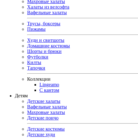
Махровые халаты
Халаты из велсофта
Вафельные халаты
Трусы, боксеры
Пижамы
Худи и свитшоты
Домашние костюмы
Шорты и брюки
Футболки
Килты
Тапочки
Коллекции
Lingeamo
С кантом
Детям
Детские халаты
Вафельные халаты
Махровые халаты
Детские пончо
Детские костюмы
Детские худи