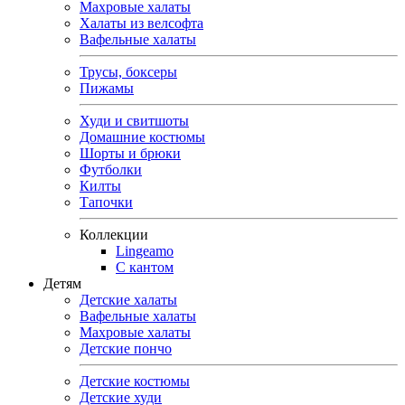
Махровые халаты
Халаты из велсофта
Вафельные халаты
Трусы, боксеры
Пижамы
Худи и свитшоты
Домашние костюмы
Шорты и брюки
Футболки
Килты
Тапочки
Коллекции
Lingeamo
С кантом
Детям
Детские халаты
Вафельные халаты
Махровые халаты
Детские пончо
Детские костюмы
Детские худи