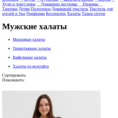
Худи и лонгсливы
Домашние костюмы
Пижамы
Тапочки
Детям
Полотенца
Домашний текстиль
Текстиль для
отелей и Spa
Униформа
Коллекции
Халаты
Ткани оптом
Мужские халаты
Махровые халаты
Трикотажные халаты
Вафельные халаты
Халаты из велсофта
Сортировать:
Показывать: