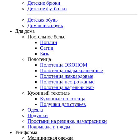
Детские брюки
Детские футболки
Детская обувь
Домашняя обувь
Для дома
Постельное белье
Поплин
Сатин
Бязь
Полотенца
Полотенца ЭКОНОМ
Полотенца гладкокрашенные
Полотенца жаккардовые
Полотенца пестротканые
Полотенца вафельные/a>
Кухонный текстиль
Кухонные полотенца
Подушки для стульев
Одеяла
Подушки
Простыни на резинке, наматрасники
Покрывала и пледы
Униформа
Медицинская одежда