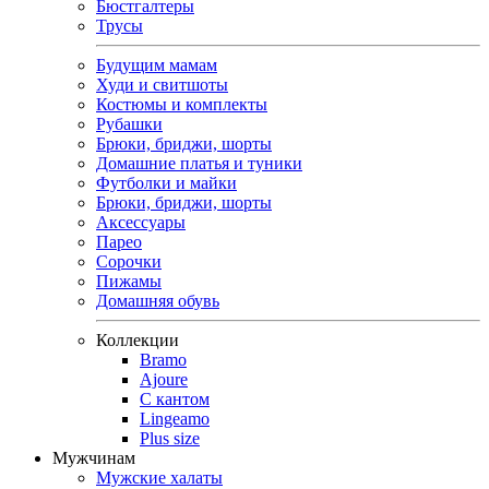
Бюстгалтеры
Трусы
Будущим мамам
Худи и свитшоты
Костюмы и комплекты
Рубашки
Брюки, бриджи, шорты
Домашние платья и туники
Футболки и майки
Брюки, бриджи, шорты
Аксессуары
Парео
Сорочки
Пижамы
Домашняя обувь
Коллекции
Bramo
Ajoure
С кантом
Lingeamo
Plus size
Мужчинам
Мужские халаты