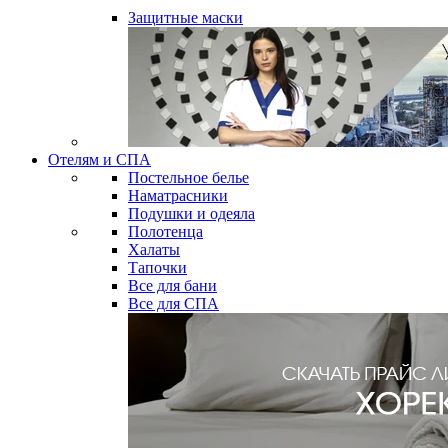
Защитные маски
Отелям и СПА
Постельное белье
Наматрасники
Подушки и одеяла
Полотенца
Халаты
Тапочки
Все для бани
Все для СПА