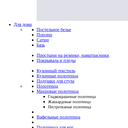
Для дома
Постельное белье
Поплин
Сатин
Бязь
Простыни на резинке, наматрасники
Покрывала и пледы
Кухонный текстиль
Кухонные полотенца
Подушки для стула
Полотенца
Махровые полотенца
Гладкокрашеные полотенца
Жаккардовые полотенца
Пестротканые полотенца
Вафельные полотенца
Полотенца для ног