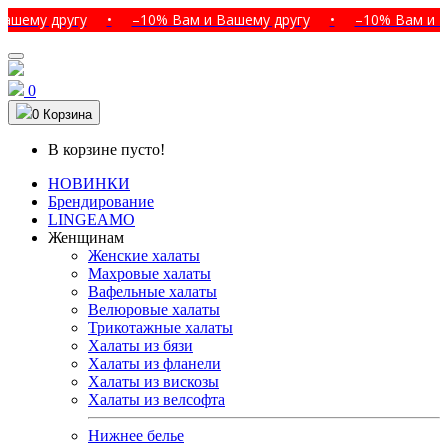
у другу
•
–10% Вам и Вашему другу
•
–10% Вам и Вашем
0
0
Корзина
В корзине пусто!
НОВИНКИ
Брендирование
LINGEAMO
Женщинам
Женские халаты
Махровые халаты
Вафельные халаты
Велюровые халаты
Трикотажные халаты
Халаты из бязи
Халаты из фланели
Халаты из вискозы
Халаты из велсофта
Нижнее белье