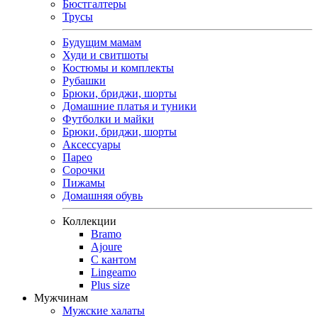
Бюстгалтеры
Трусы
Будущим мамам
Худи и свитшоты
Костюмы и комплекты
Рубашки
Брюки, бриджи, шорты
Домашние платья и туники
Футболки и майки
Брюки, бриджи, шорты
Аксессуары
Парео
Сорочки
Пижамы
Домашняя обувь
Коллекции
Bramo
Ajoure
С кантом
Lingeamo
Plus size
Мужчинам
Мужские халаты