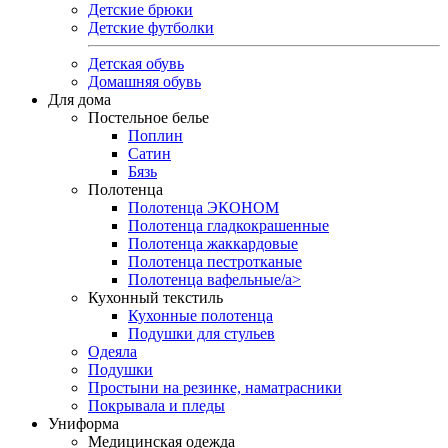
Детские брюки
Детские футболки
Детская обувь
Домашняя обувь
Для дома
Постельное белье
Поплин
Сатин
Бязь
Полотенца
Полотенца ЭКОНОМ
Полотенца гладкокрашенные
Полотенца жаккардовые
Полотенца пестротканые
Полотенца вафельные/a>
Кухонный текстиль
Кухонные полотенца
Подушки для стульев
Одеяла
Подушки
Простыни на резинке, наматрасники
Покрывала и пледы
Униформа
Медицинская одежда