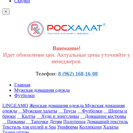
Скидки
×
Внимание!
Идет обновление цен. Актуальные цены уточняйте у
менеджеров.
Телефон:
8 (962) 168-16-08
Главная
Мужская домашняя одежда
Футболки
LINGEAMO
Женская домашняя одежда
Мужская домашняя
одежда
Мужские халаты
Трусы
Футболки
Шорты и
брюки
Килты
Худи и лонгсливы
Домашние костюмы
Пижамы
Тапочки
Детям
Полотенца
Домашний текстиль
Текстиль для отелей и Spa
Униформа
Коллекции
Халаты
Ткани оптом