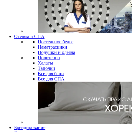
Отелям и СПА
Постельное белье
Наматрасники
Подушки и одеяла
Полотенца
Халаты
Тапочки
Все для бани
Все для СПА
Брендирование