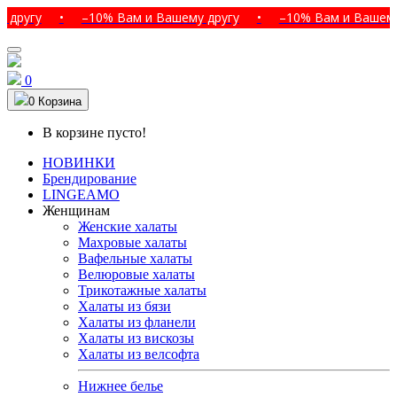
у
•
–10% Вам и Вашему другу
•
–10% Вам и Вашему друг
0
0
Корзина
В корзине пусто!
НОВИНКИ
Брендирование
LINGEAMO
Женщинам
Женские халаты
Махровые халаты
Вафельные халаты
Велюровые халаты
Трикотажные халаты
Халаты из бязи
Халаты из фланели
Халаты из вискозы
Халаты из велсофта
Нижнее белье