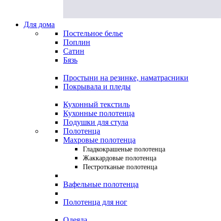
Для дома
Постельное белье
Поплин
Сатин
Бязь
Простыни на резинке, наматрасники
Покрывала и пледы
Кухонный текстиль
Кухонные полотенца
Подушки для стула
Полотенца
Махровые полотенца
Гладкокрашеные полотенца
Жаккардовые полотенца
Пестротканые полотенца
Вафельные полотенца
Полотенца для ног
Одеяла