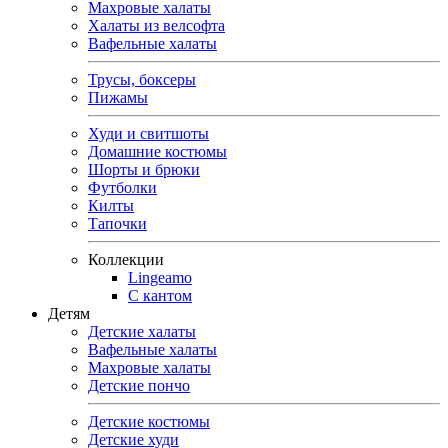
Махровые халаты
Халаты из велсофта
Вафельные халаты
Трусы, боксеры
Пижамы
Худи и свитшоты
Домашние костюмы
Шорты и брюки
Футболки
Килты
Тапочки
Коллекции
Lingeamo
С кантом
Детям
Детские халаты
Вафельные халаты
Махровые халаты
Детские пончо
Детские костюмы
Детские худи