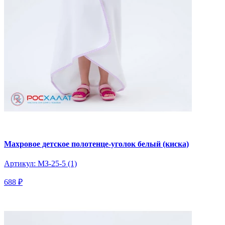
Махровое детское полотенце-уголок белый (киска)
Артикул: МЗ-25-5 (1)
688 ₽