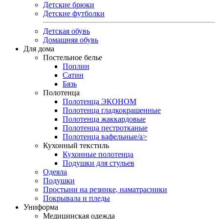
Детские брюки
Детские футболки
Детская обувь
Домашняя обувь
Для дома
Постельное белье
Поплин
Сатин
Бязь
Полотенца
Полотенца ЭКОНОМ
Полотенца гладкокрашенные
Полотенца жаккардовые
Полотенца пестротканые
Полотенца вафельные/a>
Кухонный текстиль
Кухонные полотенца
Подушки для стульев
Одеяла
Подушки
Простыни на резинке, наматрасники
Покрывала и пледы
Униформа
Медицинская одежда