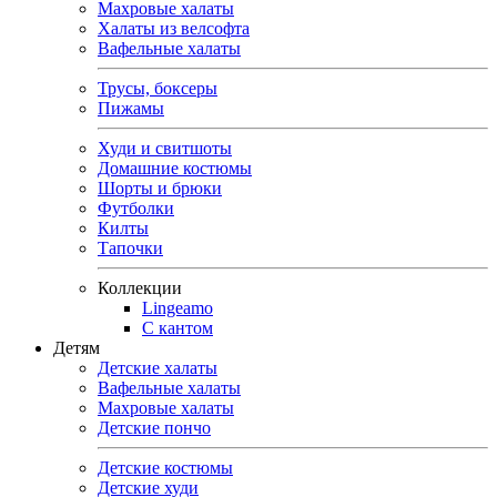
Махровые халаты
Халаты из велсофта
Вафельные халаты
Трусы, боксеры
Пижамы
Худи и свитшоты
Домашние костюмы
Шорты и брюки
Футболки
Килты
Тапочки
Коллекции
Lingeamo
С кантом
Детям
Детские халаты
Вафельные халаты
Махровые халаты
Детские пончо
Детские костюмы
Детские худи