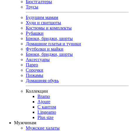
Бюстгалтеры
Трусы
Будущим мамам
Худи и свитшоты
Костюмы и комплекты
Рубашки
Брюки, бриджи, шорты
Домашние платья и туники
Футболки и майки
Брюки, бриджи, шорты
Аксессуары
Парео
Сорочки
Пижамы
Домашняя обувь
Коллекции
Bramo
Ajoure
С кантом
Lingeamo
Plus size
Мужчинам
Мужские халаты