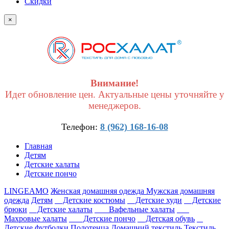
Скидки
×
Внимание!
Идет обновление цен. Актуальные цены уточняйте у
менеджеров.
Телефон:
8 (962) 168-16-08
Главная
Детям
Детские халаты
Детские пончо
LINGEAMO
Женская домашняя одежда
Мужская домашняя
одежда
Детям
Детские костюмы
Детские худи
Детские
брюки
Детские халаты
Вафельные халаты
Махровые халаты
Детские пончо
Детская обувь
Детские футболки
Полотенца
Домашний текстиль
Текстиль