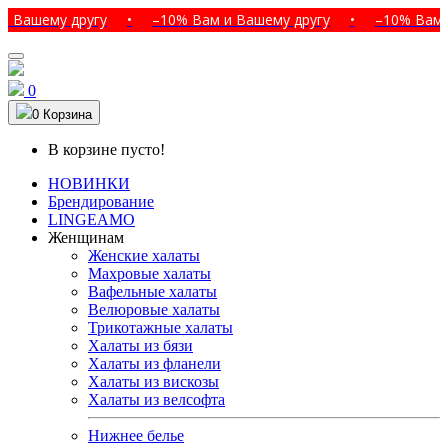
ему другу
•
–10% Вам и Вашему другу
•
–10% Вам и Ваш
0
0
Корзина
В корзине пусто!
НОВИНКИ
Брендирование
LINGEAMO
Женщинам
Женские халаты
Махровые халаты
Вафельные халаты
Велюровые халаты
Трикотажные халаты
Халаты из бязи
Халаты из фланели
Халаты из вискозы
Халаты из велсофта
Нижнее белье