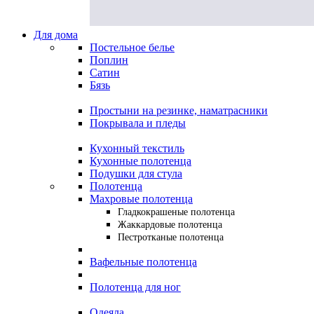
Для дома
Постельное белье
Поплин
Сатин
Бязь
Простыни на резинке, наматрасники
Покрывала и пледы
Кухонный текстиль
Кухонные полотенца
Подушки для стула
Полотенца
Махровые полотенца
Гладкокрашеные полотенца
Жаккардовые полотенца
Пестротканые полотенца
Вафельные полотенца
Полотенца для ног
Одеяла