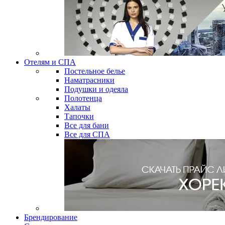
Отелям и СПА
Постельное белье
Наматрасники
Подушки и одеяла
Полотенца
Халаты
Тапочки
Все для бани
Все для СПА
Брендирование