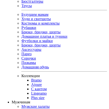
Бюстгалтеры
Трусы
Будущим мамам
Худи и свитшоты
Костюмы и комплекты
Рубашки
Брюки, бриджи, шорты
Домашние платья и туники
Футболки и майки
Брюки, бриджи, шорты
Аксессуары
Парео
Сорочки
Пижамы
Домашняя обувь
Коллекции
Bramo
Ajoure
С кантом
Lingeamo
Plus size
Мужчинам
Мужские халаты