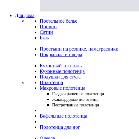
Для дома
Постельное белье
Поплин
Сатин
Бязь
Простыни на резинке, наматрасники
Покрывала и пледы
Кухонный текстиль
Кухонные полотенца
Подушки для стула
Полотенца
Махровые полотенца
Гладкокрашеные полотенца
Жаккардовые полотенца
Пестротканые полотенца
Вафельные полотенца
Полотенца для ног
Одеяла