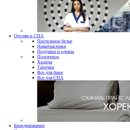
Отелям и СПА
Постельное белье
Наматрасники
Подушки и одеяла
Полотенца
Халаты
Тапочки
Все для бани
Все для СПА
Брендирование