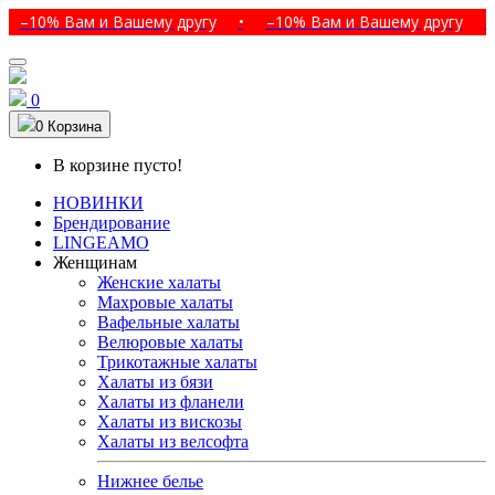
% Вам и Вашему другу
•
–10% Вам и Вашему другу
•
–10
0
0
Корзина
В корзине пусто!
НОВИНКИ
Брендирование
LINGEAMO
Женщинам
Женские халаты
Махровые халаты
Вафельные халаты
Велюровые халаты
Трикотажные халаты
Халаты из бязи
Халаты из фланели
Халаты из вискозы
Халаты из велсофта
Нижнее белье