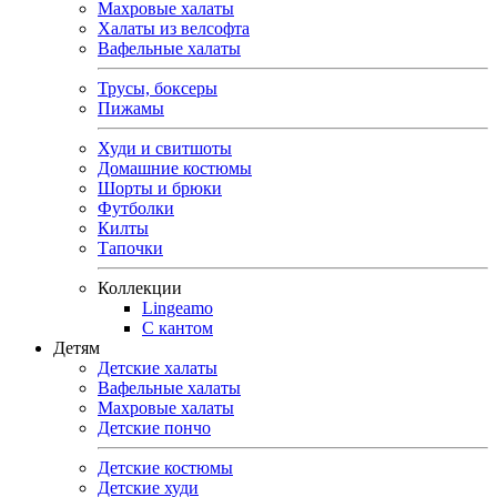
Махровые халаты
Халаты из велсофта
Вафельные халаты
Трусы, боксеры
Пижамы
Худи и свитшоты
Домашние костюмы
Шорты и брюки
Футболки
Килты
Тапочки
Коллекции
Lingeamo
С кантом
Детям
Детские халаты
Вафельные халаты
Махровые халаты
Детские пончо
Детские костюмы
Детские худи