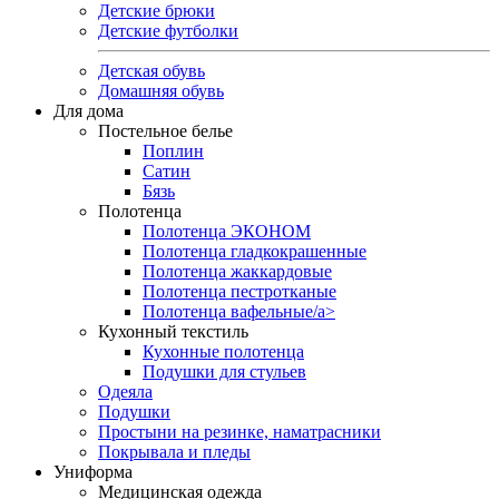
Детские брюки
Детские футболки
Детская обувь
Домашняя обувь
Для дома
Постельное белье
Поплин
Сатин
Бязь
Полотенца
Полотенца ЭКОНОМ
Полотенца гладкокрашенные
Полотенца жаккардовые
Полотенца пестротканые
Полотенца вафельные/a>
Кухонный текстиль
Кухонные полотенца
Подушки для стульев
Одеяла
Подушки
Простыни на резинке, наматрасники
Покрывала и пледы
Униформа
Медицинская одежда