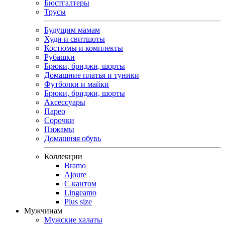
Бюстгалтеры
Трусы
Будущим мамам
Худи и свитшоты
Костюмы и комплекты
Рубашки
Брюки, бриджи, шорты
Домашние платья и туники
Футболки и майки
Брюки, бриджи, шорты
Аксессуары
Парео
Сорочки
Пижамы
Домашняя обувь
Коллекции
Bramo
Ajoure
С кантом
Lingeamo
Plus size
Мужчинам
Мужские халаты