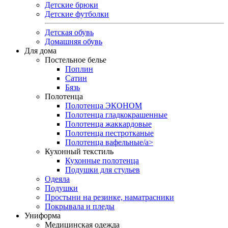
Детские брюки
Детские футболки
Детская обувь
Домашняя обувь
Для дома
Постельное белье
Поплин
Сатин
Бязь
Полотенца
Полотенца ЭКОНОМ
Полотенца гладкокрашенные
Полотенца жаккардовые
Полотенца пестротканые
Полотенца вафельные/a>
Кухонный текстиль
Кухонные полотенца
Подушки для стульев
Одеяла
Подушки
Простыни на резинке, наматрасники
Покрывала и пледы
Униформа
Медицинская одежда