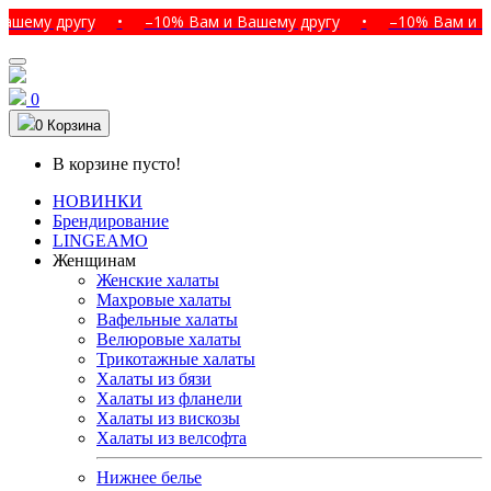
 другу
•
–10% Вам и Вашему другу
•
–10% Вам и Вашему
0
0
Корзина
В корзине пусто!
НОВИНКИ
Брендирование
LINGEAMO
Женщинам
Женские халаты
Махровые халаты
Вафельные халаты
Велюровые халаты
Трикотажные халаты
Халаты из бязи
Халаты из фланели
Халаты из вискозы
Халаты из велсофта
Нижнее белье