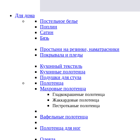
Для дома
Постельное белье
Поплин
Сатин
Бязь
Простыни на резинке, наматрасники
Покрывала и пледы
Кухонный текстиль
Кухонные полотенца
Подушки для стула
Полотенца
Махровые полотенца
Гладкокрашеные полотенца
Жаккардовые полотенца
Пестротканые полотенца
Вафельные полотенца
Полотенца для ног
Одеяла