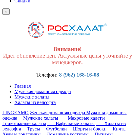
Скидки
×
Внимание!
Идет обновление цен. Актуальные цены уточняйте у
менеджеров.
Телефон:
8 (962) 168-16-08
Главная
Мужская домашняя одежда
Мужские халаты
Халаты из велсофта
LINGEAMO
Женская домашняя одежда
Мужская домашняя
одежда
Мужские халаты
Махровые халаты
Трикотажные халаты
Вафельные халаты
Халаты из
велсофта
Трусы
Футболки
Шорты и брюки
Килты
Худи и лонгсливы
Домашние костюмы
Пижамы