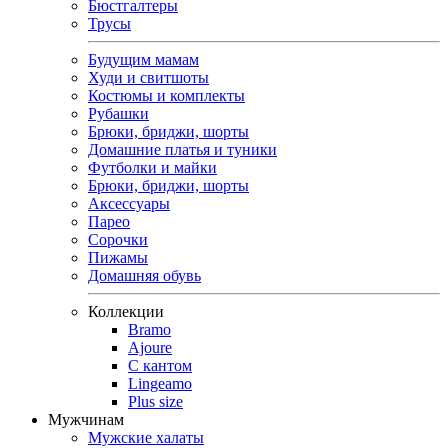
Бюстгалтеры
Трусы
Будущим мамам
Худи и свитшоты
Костюмы и комплекты
Рубашки
Брюки, бриджи, шорты
Домашние платья и туники
Футболки и майки
Брюки, бриджи, шорты
Аксессуары
Парео
Сорочки
Пижамы
Домашняя обувь
Коллекции
Bramo
Ajoure
С кантом
Lingeamo
Plus size
Мужчинам
Мужские халаты