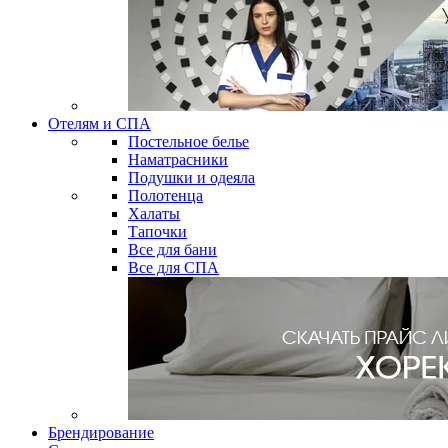
Отелям и СПА
Постельное белье
Наматрасники
Подушки и одеяла
Полотенца
Халаты
Тапочки
Все для бани
Все для СПА
Брендирование