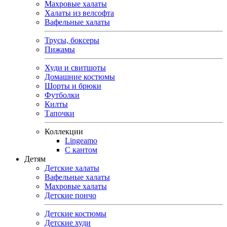
Махровые халаты
Халаты из велсофта
Вафельные халаты
Трусы, боксеры
Пижамы
Худи и свитшоты
Домашние костюмы
Шорты и брюки
Футболки
Килты
Тапочки
Коллекции
Lingeamo
С кантом
Детям
Детские халаты
Вафельные халаты
Махровые халаты
Детские пончо
Детские костюмы
Детские худи