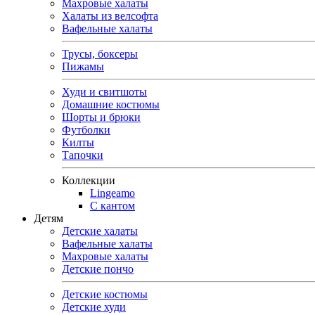
Махровые халаты
Халаты из велсофта
Вафельные халаты
Трусы, боксеры
Пижамы
Худи и свитшоты
Домашние костюмы
Шорты и брюки
Футболки
Килты
Тапочки
Коллекции
Lingeamo
С кантом
Детям
Детские халаты
Вафельные халаты
Махровые халаты
Детские пончо
Детские костюмы
Детские худи