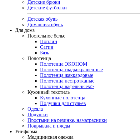
Детские брюки
Детские футболки
Детская обувь
Домашняя обувь
Для дома
Постельное белье
Поплин
Сатин
Бязь
Полотенца
Полотенца ЭКОНОМ
Полотенца гладкокрашенные
Полотенца жаккардовые
Полотенца пестротканые
Полотенца вафельные/a>
Кухонный текстиль
Кухонные полотенца
Подушки для стульев
Одеяла
Подушки
Простыни на резинке, наматрасники
Покрывала и пледы
Униформа
Медицинская одежда