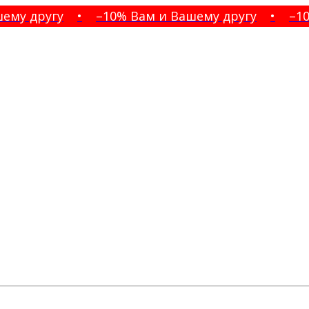
у другу
•
–10% Вам и Вашему другу
•
–10% 