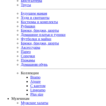
Бюстгалтеры
Трусы
Будущим мамам
Худи и свитшоты
Костюмы и комплекты
Рубашки
Брюки, бриджи, шорты
Домашние платья и туники
Футболки и майки
Брюки, бриджи, шорты
Аксессуары
Парео
Сорочки
Пижамы
Домашняя обувь
Коллекции
Bramo
Ajoure
С кантом
Lingeamo
Plus size
Мужчинам
Мужские халаты