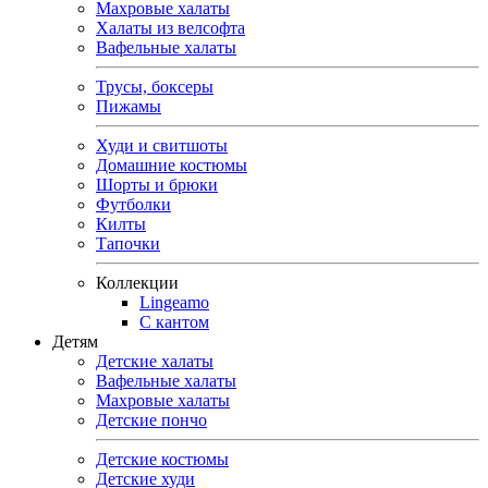
Махровые халаты
Халаты из велсофта
Вафельные халаты
Трусы, боксеры
Пижамы
Худи и свитшоты
Домашние костюмы
Шорты и брюки
Футболки
Килты
Тапочки
Коллекции
Lingeamo
С кантом
Детям
Детские халаты
Вафельные халаты
Махровые халаты
Детские пончо
Детские костюмы
Детские худи