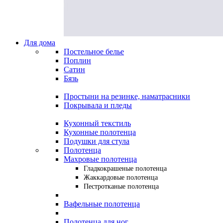
Для дома
Постельное белье
Поплин
Сатин
Бязь
Простыни на резинке, наматрасники
Покрывала и пледы
Кухонный текстиль
Кухонные полотенца
Подушки для стула
Полотенца
Махровые полотенца
Гладкокрашеные полотенца
Жаккардовые полотенца
Пестротканые полотенца
Вафельные полотенца
Полотенца для ног