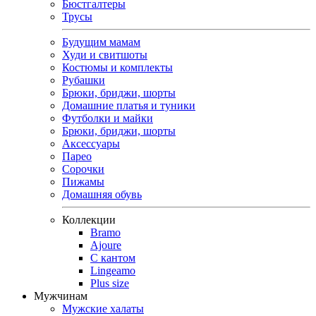
Бюстгалтеры
Трусы
Будущим мамам
Худи и свитшоты
Костюмы и комплекты
Рубашки
Брюки, бриджи, шорты
Домашние платья и туники
Футболки и майки
Брюки, бриджи, шорты
Аксессуары
Парео
Сорочки
Пижамы
Домашняя обувь
Коллекции
Bramo
Ajoure
С кантом
Lingeamo
Plus size
Мужчинам
Мужские халаты