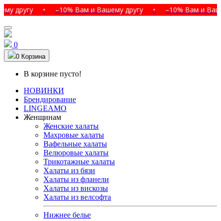
ругу
•
–10% Вам и Вашему другу
•
–10% Вам и Вашему др
0
0
Корзина
В корзине пусто!
НОВИНКИ
Брендирование
LINGEAMO
Женщинам
Женские халаты
Махровые халаты
Вафельные халаты
Велюровые халаты
Трикотажные халаты
Халаты из бязи
Халаты из фланели
Халаты из вискозы
Халаты из велсофта
Нижнее белье