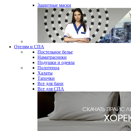
Защитные маски
Отелям и СПА
Постельное белье
Наматрасники
Подушки и одеяла
Полотенца
Халаты
Тапочки
Все для бани
Все для СПА