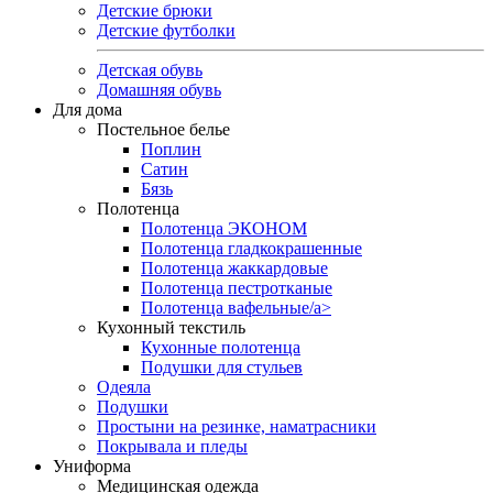
Детские брюки
Детские футболки
Детская обувь
Домашняя обувь
Для дома
Постельное белье
Поплин
Сатин
Бязь
Полотенца
Полотенца ЭКОНОМ
Полотенца гладкокрашенные
Полотенца жаккардовые
Полотенца пестротканые
Полотенца вафельные/a>
Кухонный текстиль
Кухонные полотенца
Подушки для стульев
Одеяла
Подушки
Простыни на резинке, наматрасники
Покрывала и пледы
Униформа
Медицинская одежда