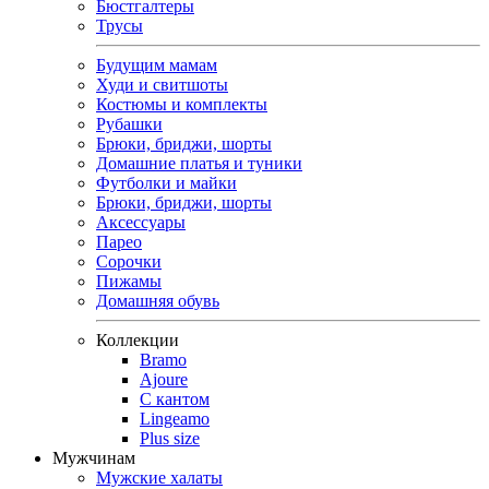
Бюстгалтеры
Трусы
Будущим мамам
Худи и свитшоты
Костюмы и комплекты
Рубашки
Брюки, бриджи, шорты
Домашние платья и туники
Футболки и майки
Брюки, бриджи, шорты
Аксессуары
Парео
Сорочки
Пижамы
Домашняя обувь
Коллекции
Bramo
Ajoure
С кантом
Lingeamo
Plus size
Мужчинам
Мужские халаты