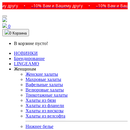
угу
•
–10% Вам и Вашему другу
•
–10% Вам и Вашему др
0
0
Корзина
В корзине пусто!
НОВИНКИ
Брендирование
LINGEAMO
Женщинам
Женские халаты
Махровые халаты
Вафельные халаты
Велюровые халаты
Трикотажные халаты
Халаты из бязи
Халаты из фланели
Халаты из вискозы
Халаты из велсофта
Нижнее белье