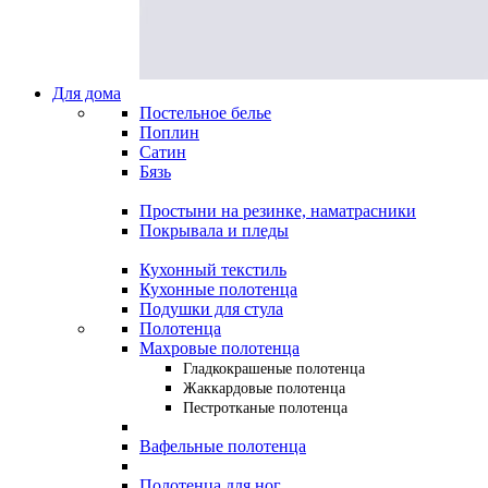
Для дома
Постельное белье
Поплин
Сатин
Бязь
Простыни на резинке, наматрасники
Покрывала и пледы
Кухонный текстиль
Кухонные полотенца
Подушки для стула
Полотенца
Махровые полотенца
Гладкокрашеные полотенца
Жаккардовые полотенца
Пестротканые полотенца
Вафельные полотенца
Полотенца для ног