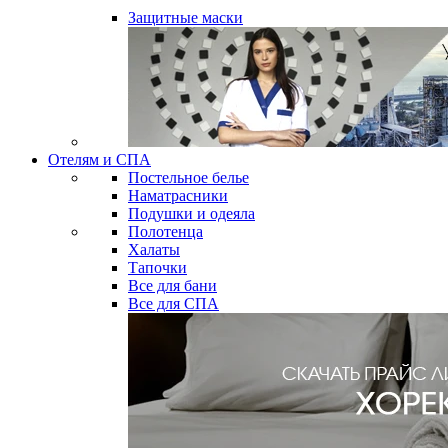
Защитные маски
Отелям и СПА
Постельное белье
Наматрасники
Подушки и одеяла
Полотенца
Халаты
Тапочки
Все для бани
Все для СПА