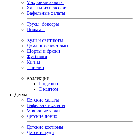
Махровые халаты
Халаты из велсофта
Вафельные халаты
Трусы, боксеры
Пижамы
Худи и свитшоты
Домашние костюмы
Шорты и брюки
Футболки
Килты
Тапочки
Коллекции
Lingeamo
С кантом
Детям
Детские халаты
Вафельные халаты
Махровые халаты
Детские пончо
Детские костюмы
Детские худи