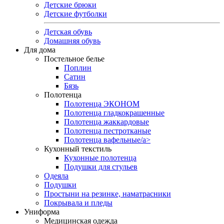
Детские брюки
Детские футболки
Детская обувь
Домашняя обувь
Для дома
Постельное белье
Поплин
Сатин
Бязь
Полотенца
Полотенца ЭКОНОМ
Полотенца гладкокрашенные
Полотенца жаккардовые
Полотенца пестротканые
Полотенца вафельные/a>
Кухонный текстиль
Кухонные полотенца
Подушки для стульев
Одеяла
Подушки
Простыни на резинке, наматрасники
Покрывала и пледы
Униформа
Медицинская одежда