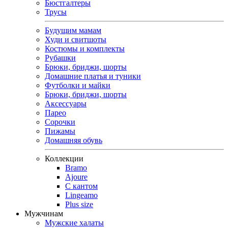
Бюстгалтеры
Трусы
Будущим мамам
Худи и свитшоты
Костюмы и комплекты
Рубашки
Брюки, бриджи, шорты
Домашние платья и туники
Футболки и майки
Брюки, бриджи, шорты
Аксессуары
Парео
Сорочки
Пижамы
Домашняя обувь
Коллекции
Bramo
Ajoure
С кантом
Lingeamo
Plus size
Мужчинам
Мужские халаты