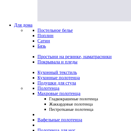
Для дома
Постельное белье
Поплин
Сатин
Бязь
Простыни на резинке, наматрасники
Покрывала и пледы
Кухонный текстиль
Кухонные полотенца
Подушки для стула
Полотенца
Махровые полотенца
Гладкокрашеные полотенца
Жаккардовые полотенца
Пестротканые полотенца
Вафельные полотенца
Полотенца для ног