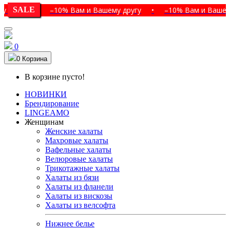
гу
SALE
•
–10% Вам и Вашему другу
•
–10% Вам и Вашему дру
0
0
Корзина
В корзине пусто!
НОВИНКИ
Брендирование
LINGEAMO
Женщинам
Женские халаты
Махровые халаты
Вафельные халаты
Велюровые халаты
Трикотажные халаты
Халаты из бязи
Халаты из фланели
Халаты из вискозы
Халаты из велсофта
Нижнее белье