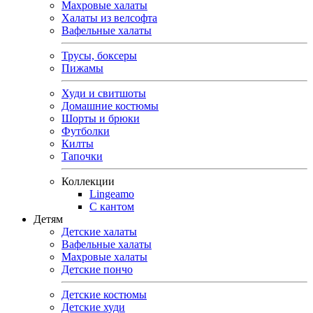
Махровые халаты
Халаты из велсофта
Вафельные халаты
Трусы, боксеры
Пижамы
Худи и свитшоты
Домашние костюмы
Шорты и брюки
Футболки
Килты
Тапочки
Коллекции
Lingeamo
С кантом
Детям
Детские халаты
Вафельные халаты
Махровые халаты
Детские пончо
Детские костюмы
Детские худи