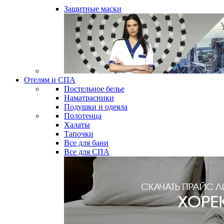
Защитные маски
Отелям и СПА
Постельное белье
Наматрасники
Подушки и одеяла
Полотенца
Халаты
Тапочки
Все для бани
Все для СПА