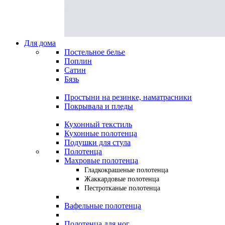
Для дома
Постельное белье
Поплин
Сатин
Бязь
Простыни на резинке, наматрасники
Покрывала и пледы
Кухонный текстиль
Кухонные полотенца
Подушки для стула
Полотенца
Махровые полотенца
Гладкокрашеные полотенца
Жаккардовые полотенца
Пестротканые полотенца
Вафельные полотенца
Полотенца для ног