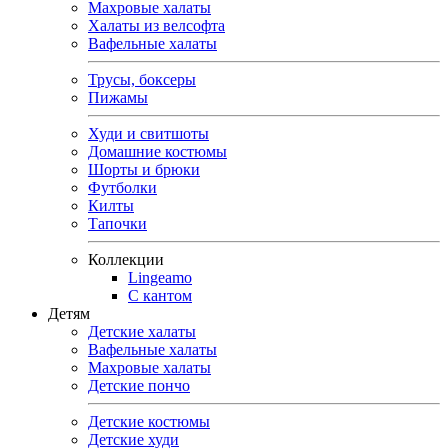
Махровые халаты
Халаты из велсофта
Вафельные халаты
Трусы, боксеры
Пижамы
Худи и свитшоты
Домашние костюмы
Шорты и брюки
Футболки
Килты
Тапочки
Коллекции
Lingeamo
С кантом
Детям
Детские халаты
Вафельные халаты
Махровые халаты
Детские пончо
Детские костюмы
Детские худи