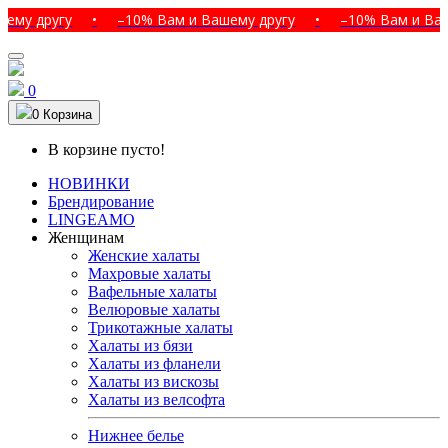
ругу
•
–10% Вам и Вашему другу
•
–10% Вам и Вашему д
0
0
Корзина
В корзине пусто!
НОВИНКИ
Брендирование
LINGEAMO
Женщинам
Женские халаты
Махровые халаты
Вафельные халаты
Велюровые халаты
Трикотажные халаты
Халаты из бязи
Халаты из фланели
Халаты из вискозы
Халаты из велсофта
Нижнее белье