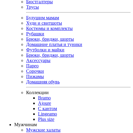
Бюстгалтеры
Трусы
Будущим мамам
Худи и свитшоты
Костюмы и комплекты
Рубашки
Брюки, бриджи, шорты
Домашние платья и туники
Футболки и майки
Брюки, бриджи, шорты
Аксессуары
Парео
Сорочки
Пижамы
Домашняя обувь
Коллекции
Bramo
Ajoure
С кантом
Lingeamo
Plus size
Мужчинам
Мужские халаты