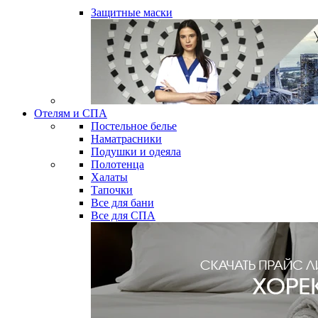
Защитные маски
Отелям и СПА
Постельное белье
Наматрасники
Подушки и одеяла
Полотенца
Халаты
Тапочки
Все для бани
Все для СПА