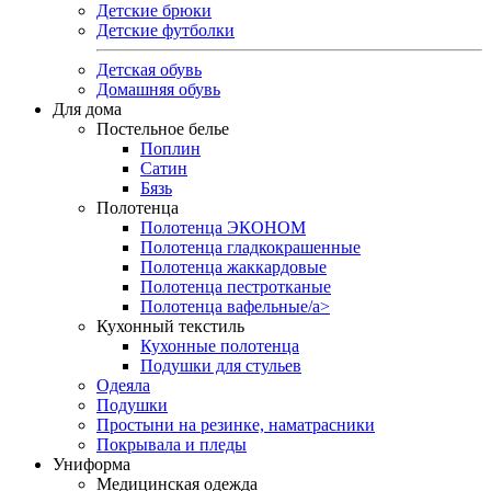
Детские брюки
Детские футболки
Детская обувь
Домашняя обувь
Для дома
Постельное белье
Поплин
Сатин
Бязь
Полотенца
Полотенца ЭКОНОМ
Полотенца гладкокрашенные
Полотенца жаккардовые
Полотенца пестротканые
Полотенца вафельные/a>
Кухонный текстиль
Кухонные полотенца
Подушки для стульев
Одеяла
Подушки
Простыни на резинке, наматрасники
Покрывала и пледы
Униформа
Медицинская одежда