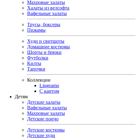
Махровые халаты
Халаты из велсофта
Вафельные халаты
Трусы, боксеры
Пижамы
Худи и свитшоты
Домашние костюмы
Шорты и брюки
Футболки
Килты
Тапочки
Коллекции
Lingeamo
С кантом
Детям
Детские халаты
Вафельные халаты
Махровые халаты
Детские пончо
Детские костюмы
Детские худи