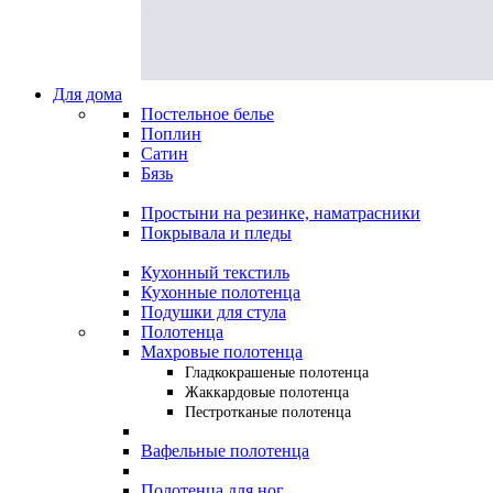
Для дома
Постельное белье
Поплин
Сатин
Бязь
Простыни на резинке, наматрасники
Покрывала и пледы
Кухонный текстиль
Кухонные полотенца
Подушки для стула
Полотенца
Махровые полотенца
Гладкокрашеные полотенца
Жаккардовые полотенца
Пестротканые полотенца
Вафельные полотенца
Полотенца для ног