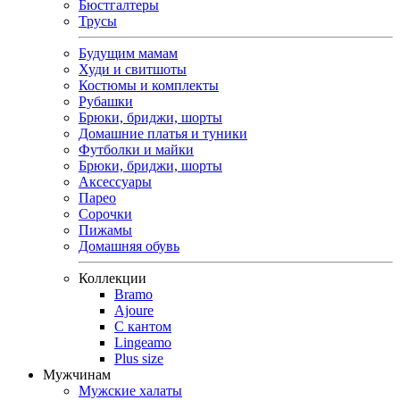
Бюстгалтеры
Трусы
Будущим мамам
Худи и свитшоты
Костюмы и комплекты
Рубашки
Брюки, бриджи, шорты
Домашние платья и туники
Футболки и майки
Брюки, бриджи, шорты
Аксессуары
Парео
Сорочки
Пижамы
Домашняя обувь
Коллекции
Bramo
Ajoure
С кантом
Lingeamo
Plus size
Мужчинам
Мужские халаты