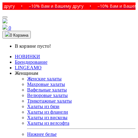
у
•
–10% Вам и Вашему другу
•
–10% Вам и Вашему друг
0
0
Корзина
В корзине пусто!
НОВИНКИ
Брендирование
LINGEAMO
Женщинам
Женские халаты
Махровые халаты
Вафельные халаты
Велюровые халаты
Трикотажные халаты
Халаты из бязи
Халаты из фланели
Халаты из вискозы
Халаты из велсофта
Нижнее белье