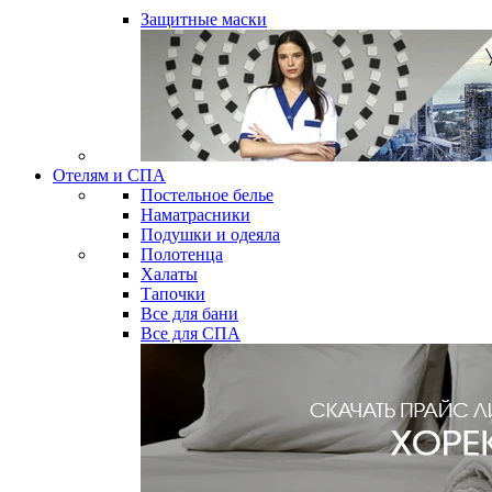
Защитные маски
Отелям и СПА
Постельное белье
Наматрасники
Подушки и одеяла
Полотенца
Халаты
Тапочки
Все для бани
Все для СПА