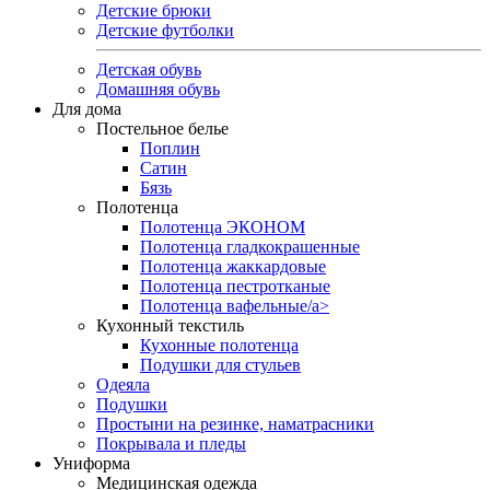
Детские брюки
Детские футболки
Детская обувь
Домашняя обувь
Для дома
Постельное белье
Поплин
Сатин
Бязь
Полотенца
Полотенца ЭКОНОМ
Полотенца гладкокрашенные
Полотенца жаккардовые
Полотенца пестротканые
Полотенца вафельные/a>
Кухонный текстиль
Кухонные полотенца
Подушки для стульев
Одеяла
Подушки
Простыни на резинке, наматрасники
Покрывала и пледы
Униформа
Медицинская одежда