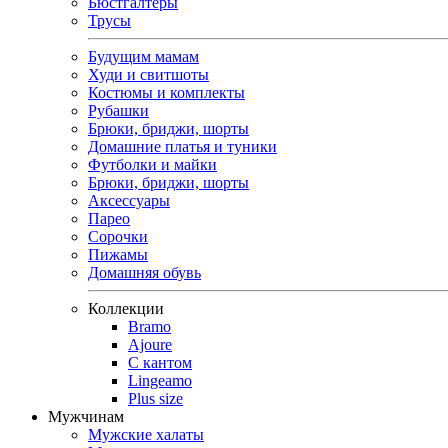
Бюстгалтеры
Трусы
Будущим мамам
Худи и свитшоты
Костюмы и комплекты
Рубашки
Брюки, бриджи, шорты
Домашние платья и туники
Футболки и майки
Брюки, бриджи, шорты
Аксессуары
Парео
Сорочки
Пижамы
Домашняя обувь
Коллекции
Bramo
Ajoure
С кантом
Lingeamo
Plus size
Мужчинам
Мужские халаты