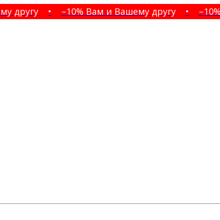
другу
•
–10% Вам и Вашему другу
•
–10% Ва