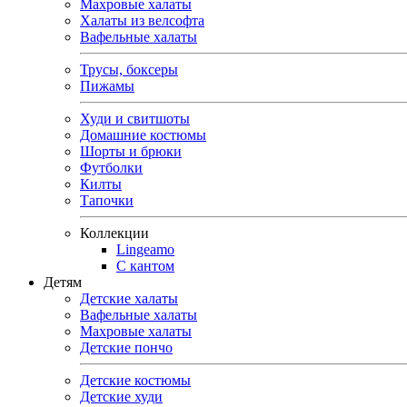
Махровые халаты
Халаты из велсофта
Вафельные халаты
Трусы, боксеры
Пижамы
Худи и свитшоты
Домашние костюмы
Шорты и брюки
Футболки
Килты
Тапочки
Коллекции
Lingeamo
С кантом
Детям
Детские халаты
Вафельные халаты
Махровые халаты
Детские пончо
Детские костюмы
Детские худи