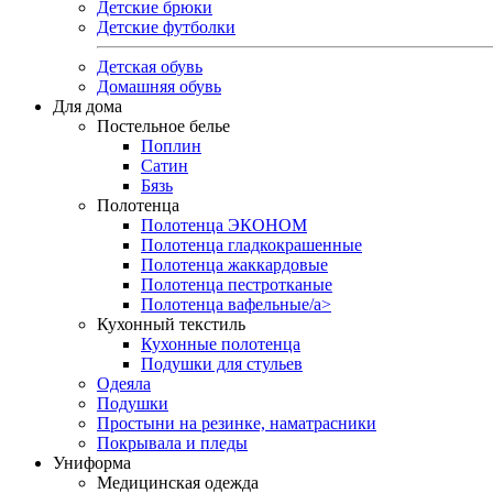
Детские брюки
Детские футболки
Детская обувь
Домашняя обувь
Для дома
Постельное белье
Поплин
Сатин
Бязь
Полотенца
Полотенца ЭКОНОМ
Полотенца гладкокрашенные
Полотенца жаккардовые
Полотенца пестротканые
Полотенца вафельные/a>
Кухонный текстиль
Кухонные полотенца
Подушки для стульев
Одеяла
Подушки
Простыни на резинке, наматрасники
Покрывала и пледы
Униформа
Медицинская одежда