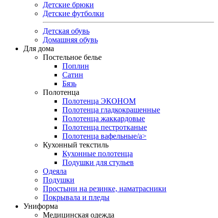
Детские брюки
Детские футболки
Детская обувь
Домашняя обувь
Для дома
Постельное белье
Поплин
Сатин
Бязь
Полотенца
Полотенца ЭКОНОМ
Полотенца гладкокрашенные
Полотенца жаккардовые
Полотенца пестротканые
Полотенца вафельные/a>
Кухонный текстиль
Кухонные полотенца
Подушки для стульев
Одеяла
Подушки
Простыни на резинке, наматрасники
Покрывала и пледы
Униформа
Медицинская одежда