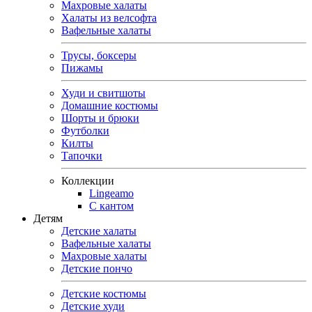
Махровые халаты
Халаты из велсофта
Вафельные халаты
Трусы, боксеры
Пижамы
Худи и свитшоты
Домашние костюмы
Шорты и брюки
Футболки
Килты
Тапочки
Коллекции
Lingeamo
С кантом
Детям
Детские халаты
Вафельные халаты
Махровые халаты
Детские пончо
Детские костюмы
Детские худи