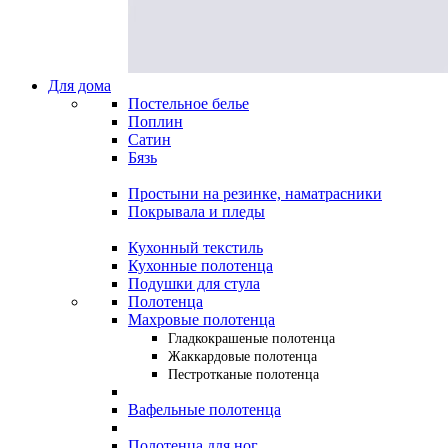
Для дома
Постельное белье
Поплин
Сатин
Бязь
Простыни на резинке, наматрасники
Покрывала и пледы
Кухонный текстиль
Кухонные полотенца
Подушки для стула
Полотенца
Махровые полотенца
Гладкокрашеные полотенца
Жаккардовые полотенца
Пестротканые полотенца
Вафельные полотенца
Полотенца для ног