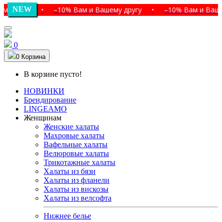
угу
NEW
•
–10% Вам и Вашему другу
•
–10% Вам и Вашему др
0
0
Корзина
В корзине пусто!
НОВИНКИ
Брендирование
LINGEAMO
Женщинам
Женские халаты
Махровые халаты
Вафельные халаты
Велюровые халаты
Трикотажные халаты
Халаты из бязи
Халаты из фланели
Халаты из вискозы
Халаты из велсофта
Нижнее белье