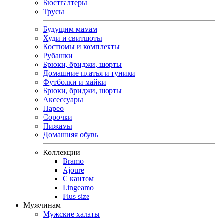
Бюстгалтеры
Трусы
Будущим мамам
Худи и свитшоты
Костюмы и комплекты
Рубашки
Брюки, бриджи, шорты
Домашние платья и туники
Футболки и майки
Брюки, бриджи, шорты
Аксессуары
Парео
Сорочки
Пижамы
Домашняя обувь
Коллекции
Bramo
Ajoure
С кантом
Lingeamo
Plus size
Мужчинам
Мужские халаты