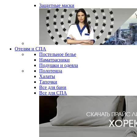
Защитные маски
Отелям и СПА
Постельное белье
Наматрасники
Подушки и одеяла
Полотенца
Халаты
Тапочки
Все для бани
Все для СПА