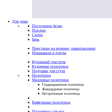
Для дома
Постельное белье
Поплин
Сатин
Бязь
Простыни на резинке, наматрасники
Покрывала и пледы
Кухонный текстиль
Кухонные полотенца
Подушки для стула
Полотенца
Махровые полотенца
Гладкокрашеные полотенца
Жаккардовые полотенца
Пестротканые полотенца
Вафельные полотенца
Полотенца для ног