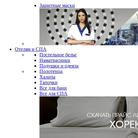
Защитные маски
Отелям и СПА
Постельное белье
Наматрасники
Подушки и одеяла
Полотенца
Халаты
Тапочки
Все для бани
Все для СПА