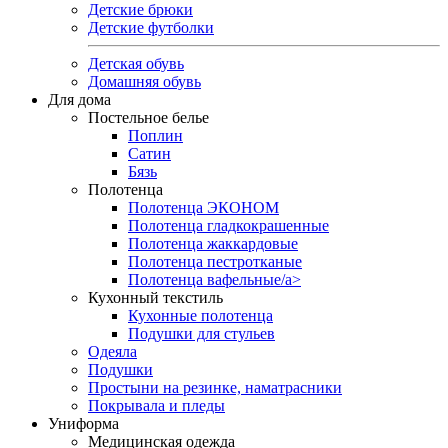
Детские брюки
Детские футболки
Детская обувь
Домашняя обувь
Для дома
Постельное белье
Поплин
Сатин
Бязь
Полотенца
Полотенца ЭКОНОМ
Полотенца гладкокрашенные
Полотенца жаккардовые
Полотенца пестротканые
Полотенца вафельные/a>
Кухонный текстиль
Кухонные полотенца
Подушки для стульев
Одеяла
Подушки
Простыни на резинке, наматрасники
Покрывала и пледы
Униформа
Медицинская одежда