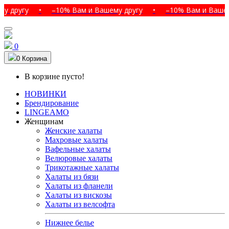
гу
•
–10% Вам и Вашему другу
•
–10% Вам и Вашему дру
0
0
Корзина
В корзине пусто!
НОВИНКИ
Брендирование
LINGEAMO
Женщинам
Женские халаты
Махровые халаты
Вафельные халаты
Велюровые халаты
Трикотажные халаты
Халаты из бязи
Халаты из фланели
Халаты из вискозы
Халаты из велсофта
Нижнее белье