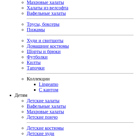
Махровые халаты
Халаты из велсофта
Вафельные халаты
Трусы, боксеры
Пижамы
Худи и свитшоты
Домашние костюмы
Шорты и брюки
Футболки
Килты
Тапочки
Коллекции
Lingeamo
С кантом
Детям
Детские халаты
Вафельные халаты
Махровые халаты
Детские пончо
Детские костюмы
Детские худи