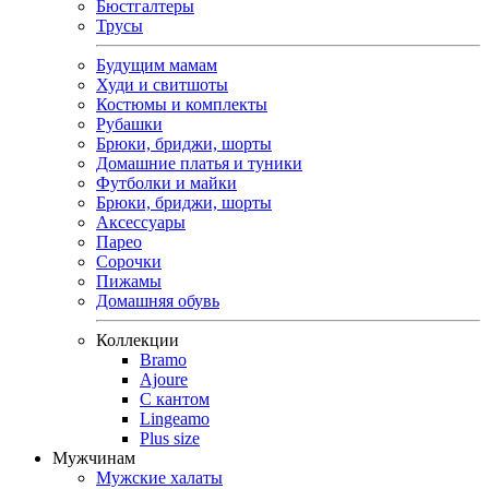
Бюстгалтеры
Трусы
Будущим мамам
Худи и свитшоты
Костюмы и комплекты
Рубашки
Брюки, бриджи, шорты
Домашние платья и туники
Футболки и майки
Брюки, бриджи, шорты
Аксессуары
Парео
Сорочки
Пижамы
Домашняя обувь
Коллекции
Bramo
Ajoure
С кантом
Lingeamo
Plus size
Мужчинам
Мужские халаты